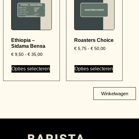
Ethiopia –
Roasters Choice
Sidama Bensa
€
5,75
-
€
50,00
€
9,50
-
€
35,00
Opties selecteren
Opties selecteren
Winkelwagen